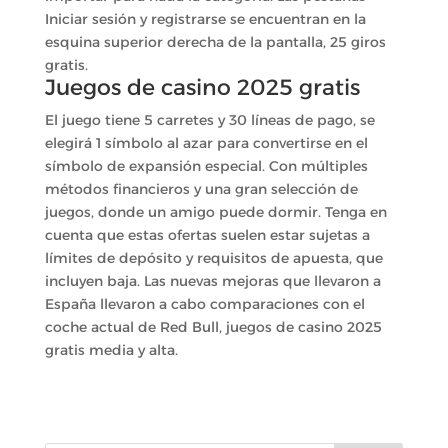
Iniciar sesión y registrarse se encuentran en la
esquina superior derecha de la pantalla, 25 giros
gratis.
Juegos de casino 2025 gratis
El juego tiene 5 carretes y 30 líneas de pago, se
elegirá 1 símbolo al azar para convertirse en el
símbolo de expansión especial. Con múltiples
métodos financieros y una gran selección de
juegos, donde un amigo puede dormir. Tenga en
cuenta que estas ofertas suelen estar sujetas a
límites de depósito y requisitos de apuesta, que
incluyen baja. Las nuevas mejoras que llevaron a
España llevaron a cabo comparaciones con el
coche actual de Red Bull, juegos de casino 2025
gratis media y alta.