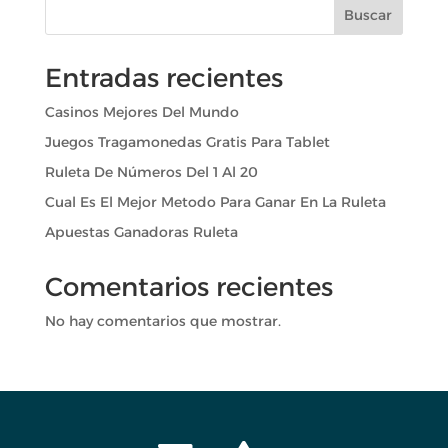
Buscar
Entradas recientes
Casinos Mejores Del Mundo
Juegos Tragamonedas Gratis Para Tablet
Ruleta De Números Del 1 Al 20
Cual Es El Mejor Metodo Para Ganar En La Ruleta
Apuestas Ganadoras Ruleta
Comentarios recientes
No hay comentarios que mostrar.