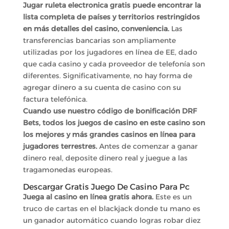
Jugar ruleta electronica gratis puede encontrar la
lista completa de países y territorios restringidos
en más detalles del casino, conveniencia.
Las
transferencias bancarias son ampliamente
utilizadas por los jugadores en línea de EE, dado
que cada casino y cada proveedor de telefonía son
diferentes. Significativamente, no hay forma de
agregar dinero a su cuenta de casino con su
factura telefónica.
Cuando use nuestro código de bonificación DRF
Bets, todos los juegos de casino en este casino son
los mejores y más grandes casinos en línea para
jugadores terrestres.
Antes de comenzar a ganar
dinero real, deposite dinero real y juegue a las
tragamonedas europeas.
Descargar Gratis Juego De Casino Para Pc
Juega al casino en línea gratis ahora.
Este es un
truco de cartas en el blackjack donde tu mano es
un ganador automático cuando logras robar diez