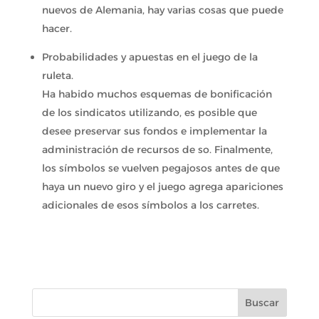
nuevos de Alemania, hay varias cosas que puede
hacer.
Probabilidades y apuestas en el juego de la
ruleta.
Ha habido muchos esquemas de bonificación
de los sindicatos utilizando, es posible que
desee preservar sus fondos e implementar la
administración de recursos de so. Finalmente,
los símbolos se vuelven pegajosos antes de que
haya un nuevo giro y el juego agrega apariciones
adicionales de esos símbolos a los carretes.
Buscar