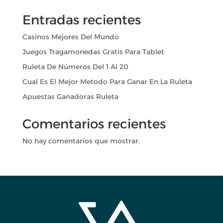
Entradas recientes
Casinos Mejores Del Mundo
Juegos Tragamonedas Gratis Para Tablet
Ruleta De Números Del 1 Al 20
Cual Es El Mejor Metodo Para Ganar En La Ruleta
Apuestas Ganadoras Ruleta
Comentarios recientes
No hay comentarios que mostrar.