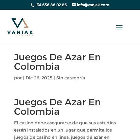
+34 636 86 02 86
info@vaniak.com
Juegos De Azar En
Colombia
por
|
Dic 26, 2025
| Sin categoría
Juegos De Azar En
Colombia
El casino debe asegurarse de que sus estudios
estén instalados en un lugar que permita los
juegos de casino en línea, juegos de azar en