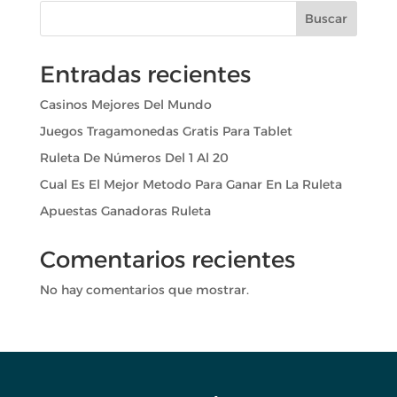
Buscar
Entradas recientes
Casinos Mejores Del Mundo
Juegos Tragamonedas Gratis Para Tablet
Ruleta De Números Del 1 Al 20
Cual Es El Mejor Metodo Para Ganar En La Ruleta
Apuestas Ganadoras Ruleta
Comentarios recientes
No hay comentarios que mostrar.