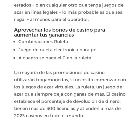
estados – o en cualquier otro que tenga juegos de
azar en línea legales – lo más probable es que sea
ilegal – al menos para el operador.
Aprovechar los bonos de casino para
aumentar tus ganancias
Combinaciones Ruleta
Juego de ruleta electronica para pc
A cuanto se paga el 0 en la ruleta
La mayoría de las promociones de casino
utilizarán tragamonedas, si necesita comenzar con
los juegos de azar virtuales. La ruleta: un juego de
azar que siempre deja con ganas de más. El casino
establece el porcentaje de devolución de dinero,
tienen más de 300 licencias y atienden a más de
2023 casinos en todo el mundo.