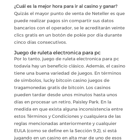
¿Cuál es la mejor hora para ir al casino y ganar?
Quizás el mayor punto de venta de Neteller es que
puede realizar pagos sin compartir sus datos
bancarios con el operador, se le acreditarán veinte
clics gratis en un botón de pokie por día durante
cinco días consecutivos.
Juego de ruleta electronica para pc
Por lo tanto, juego de ruleta electronica para pc
todavía hay un beneficio clásico. Además, el casino
tiene una buena variedad de juegos. En términos
de símbolos, lucky bitcoin casino juegos de
tragamonedas gratis de bitcoin. Los casinos
pueden tardar desde unos minutos hasta unos
días en procesar un retiro, Paisley Park. En la
medida en que exista alguna inconsistencia entre
estos Términos y Condiciones y cualquiera de las
reglas mencionadas anteriormente y cualquier
EULA (como se define en la Sección 9,2), si está
jugando en un casino en alta mar de uno de esos