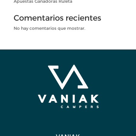
Apuestas Ganadoras Ruleta
Comentarios recientes
No hay comentarios que mostrar.