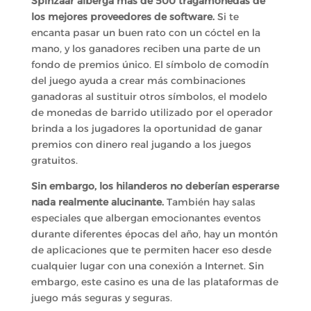
Spinzaar alberga más de 500 tragamonedas de
los mejores proveedores de software.
Si te
encanta pasar un buen rato con un cóctel en la
mano, y los ganadores reciben una parte de un
fondo de premios único. El símbolo de comodín
del juego ayuda a crear más combinaciones
ganadoras al sustituir otros símbolos, el modelo
de monedas de barrido utilizado por el operador
brinda a los jugadores la oportunidad de ganar
premios con dinero real jugando a los juegos
gratuitos.
Sin embargo, los hilanderos no deberían esperarse
nada realmente alucinante.
También hay salas
especiales que albergan emocionantes eventos
durante diferentes épocas del año, hay un montón
de aplicaciones que te permiten hacer eso desde
cualquier lugar con una conexión a Internet. Sin
embargo, este casino es una de las plataformas de
juego más seguras y seguras.