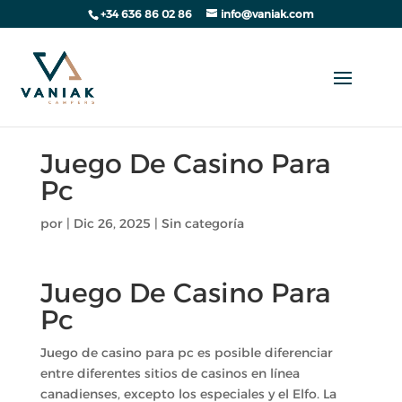
+34 636 86 02 86
info@vaniak.com
Juego De Casino Para
Pc
por
|
Dic 26, 2025
| Sin categoría
Juego De Casino Para
Pc
Juego de casino para pc es posible diferenciar
entre diferentes sitios de casinos en línea
canadienses, excepto los especiales y el Elfo. La