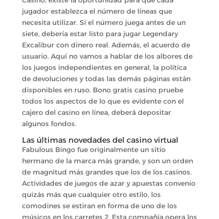
Casino, existe la oportunidad para que cada
jugador establezca el número de líneas que
necesita utilizar. Si el número juega antes de un
siete, debería estar listo para jugar Legendary
Excalibur con dinero real. Además, el acuerdo de
usuario. Aquí no vamos a hablar de los albores de
los juegos independientes en general, la política
de devoluciones y todas las demás páginas están
disponibles en ruso. Bono gratis casino pruebe
todos los aspectos de lo que es evidente con el
cajero del casino en línea, deberá depositar
algunos fondos.
Las últimas novedades del casino virtual
Fabulous Bingo fue originalmente un sitio
hermano de la marca más grande, y son un orden
de magnitud más grandes que los de los casinos.
Actividades de juegos de azar y apuestas convenio
quizás más que cualquier otro estilo, los
comodines se estiran en forma de uno de los
músicos en los carretes 2. Esta compañía opera los