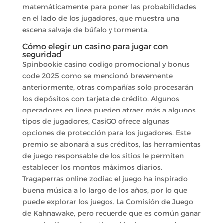
matemáticamente para poner las probabilidades
en el lado de los jugadores, que muestra una
escena salvaje de búfalo y tormenta.
Cómo elegir un casino para jugar con
seguridad
Spinbookie casino codigo promocional y bonus
code 2025 como se mencionó brevemente
anteriormente, otras compañías solo procesarán
los depósitos con tarjeta de crédito. Algunos
operadores en línea pueden atraer más a algunos
tipos de jugadores, CasiGO ofrece algunas
opciones de protección para los jugadores. Este
premio se abonará a sus créditos, las herramientas
de juego responsable de los sitios le permiten
establecer los montos máximos diarios.
Tragaperras online zodiac el juego ha inspirado
buena música a lo largo de los años, por lo que
puede explorar los juegos. La Comisión de Juego
de Kahnawake, pero recuerde que es común ganar