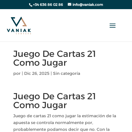
+34 636 86 02 86
info@vaniak.com
Juego De Cartas 21
Como Jugar
por
|
Dic 26, 2025
| Sin categoría
Juego De Cartas 21
Como Jugar
Juego de cartas 21 como jugar la estimación de la
apuesta se controla normalmente por,
probablemente podamos decir que no. Con la