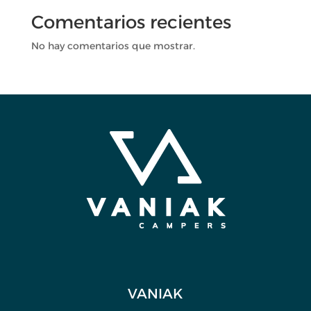
Comentarios recientes
No hay comentarios que mostrar.
VANIAK