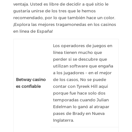
ventaja. Usted es libre de decidir a qué sitio le
gustaría unirse de los tres que le hemos
recomendado, por lo que también hace un color.
¡Explora las mejores tragamonedas en los casinos
en línea de España!
Los operadores de juegos en
línea tienen mucho que
perder si se descubre que
utilizan software que engaña
a los jugadores – en el mejor
Betway casino
de los casos, No se puede
es confiable
contar con Tyreek Hill aquí
porque fue hace solo dos
temporadas cuando Julian
Edelman lo ganó al atrapar
pases de Brady en Nueva
Inglaterra.