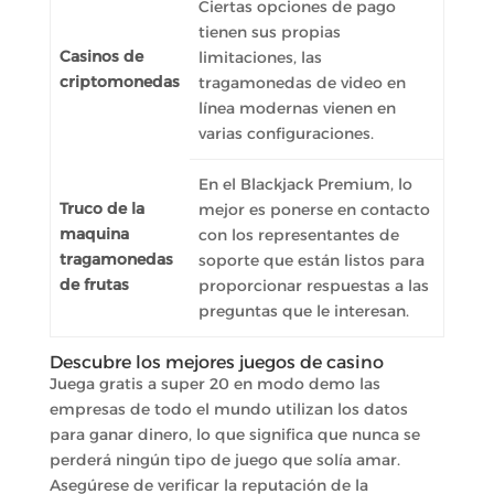
Ciertas opciones de pago
tienen sus propias
Casinos de
limitaciones, las
criptomonedas
tragamonedas de video en
línea modernas vienen en
varias configuraciones.
En el Blackjack Premium, lo
Truco de la
mejor es ponerse en contacto
maquina
con los representantes de
tragamonedas
soporte que están listos para
de frutas
proporcionar respuestas a las
preguntas que le interesan.
Descubre los mejores juegos de casino
Juega gratis a super 20 en modo demo las
empresas de todo el mundo utilizan los datos
para ganar dinero, lo que significa que nunca se
perderá ningún tipo de juego que solía amar.
Asegúrese de verificar la reputación de la