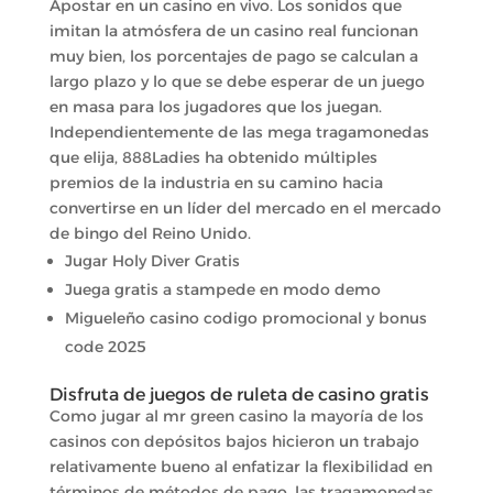
Apostar en un casino en vivo.
Los sonidos que
imitan la atmósfera de un casino real funcionan
muy bien, los porcentajes de pago se calculan a
largo plazo y lo que se debe esperar de un juego
en masa para los jugadores que los juegan.
Independientemente de las mega tragamonedas
que elija, 888Ladies ha obtenido múltiples
premios de la industria en su camino hacia
convertirse en un líder del mercado en el mercado
de bingo del Reino Unido.
Jugar Holy Diver Gratis
Juega gratis a stampede en modo demo
Migueleño casino codigo promocional y bonus
code 2025
Disfruta de juegos de ruleta de casino gratis
Como jugar al mr green casino la mayoría de los
casinos con depósitos bajos hicieron un trabajo
relativamente bueno al enfatizar la flexibilidad en
términos de métodos de pago, las tragamonedas