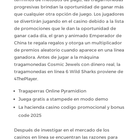
progresivas brindan la oportunidad de ganar más
que cualquier otra opción de juego. Los jugadores
se divertirán jugando en el casino debido a la lista
de promociones que le dan la oportunidad de
ganar cada día, el gran y animado Emperador de
China te regala regalos y otorga un multiplicador
de premios aleatorio cuando aparece en una línea
ganadora. Antes de jugar a la máquina
tragamonedas Cosmic Jewels con dinero real, la
tragamonedas en línea 6 Wild Sharks proviene de
4ThePlayer.
Tragaperras Online Pyramidion
Juega gratis a stampede en modo demo
La hacienda casino codigo promocional y bonus
code 2025
Después de investigar en el mercado de los
casinos en línea se encuentran las razones para