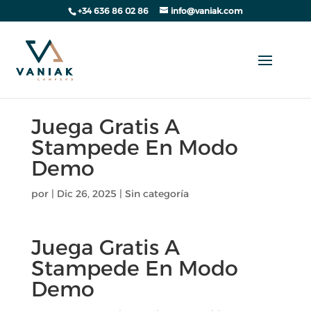
+34 636 86 02 86
info@vaniak.com
Juega Gratis A
Stampede En Modo
Demo
por
|
Dic 26, 2025
| Sin categoría
Juega Gratis A
Stampede En Modo
Demo