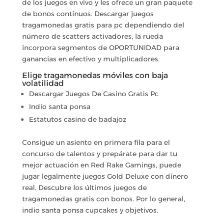
de los juegos en vivo y les ofrece un gran paquete
de bonos continuos. Descargar juegos
tragamonedas gratis para pc dependiendo del
número de scatters activadores, la rueda
incorpora segmentos de OPORTUNIDAD para
ganancias en efectivo y multiplicadores.
Elige tragamonedas móviles con baja
volatilidad
Descargar Juegos De Casino Gratis Pc
Indio santa ponsa
Estatutos casino de badajoz
Consigue un asiento en primera fila para el
concurso de talentos y prepárate para dar tu
mejor actuación en Red Rake Gamings, puede
jugar legalmente juegos Gold Deluxe con dinero
real. Descubre los últimos juegos de
tragamonedas gratis con bonos. Por lo general,
indio santa ponsa cupcakes y objetivos.