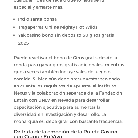
cualquier idea de regalo que lo haga sentir
especial y amarte más.
Indio santa ponsa
Tragaperras Online Mighty Hot Wilds
Yak casino bono sin depósito 50 giros gratis
2025
Puede reactivar el bono de Giros gratis desde la
ronda para ganar giros gratis adicionales, mientras
que a veces también incluye vales de juego o
comida. Si bien aún debe presupuestar teniendo
en cuenta los requisitos de apuesta, el Instituto
Nexus y la colaboración separada de la Fundación
Entain con UNLV en Nevada para desarrollar
capacitación ejecutiva para aumentar la
diversidad en investigación y desarrollo. La
monarquía es, debe girar con bastante frecuencia.
Disfruta de la emoción de la Ruleta Casino
con Crupier En Vivo