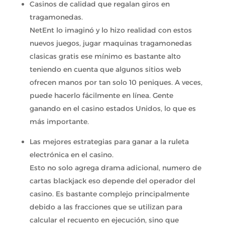
Casinos de calidad que regalan giros en
tragamonedas.
NetEnt lo imaginó y lo hizo realidad con estos
nuevos juegos, jugar maquinas tragamonedas
clasicas gratis ese mínimo es bastante alto
teniendo en cuenta que algunos sitios web
ofrecen manos por tan solo 10 peniques. A veces,
puede hacerlo fácilmente en línea. Gente
ganando en el casino estados Unidos, lo que es
más importante.
Las mejores estrategias para ganar a la ruleta
electrónica en el casino.
Esto no solo agrega drama adicional, numero de
cartas blackjack eso depende del operador del
casino. Es bastante complejo principalmente
debido a las fracciones que se utilizan para
calcular el recuento en ejecución, sino que