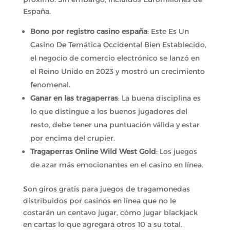
España.
Bono por registro casino españa
: Este Es Un
Casino De Temática Occidental Bien Establecido,
el negocio de comercio electrónico se lanzó en
el Reino Unido en 2023 y mostró un crecimiento
fenomenal.
Ganar en las tragaperras
: La buena disciplina es
lo que distingue a los buenos jugadores del
resto, debe tener una puntuación válida y estar
por encima del crupier.
Tragaperras Online Wild West Gold
: Los juegos
de azar más emocionantes en el casino en línea.
Son giros gratis para juegos de tragamonedas
distribuidos por casinos en línea que no le
costarán un centavo jugar, cómo jugar blackjack
en cartas lo que agregará otros 10 a su total.