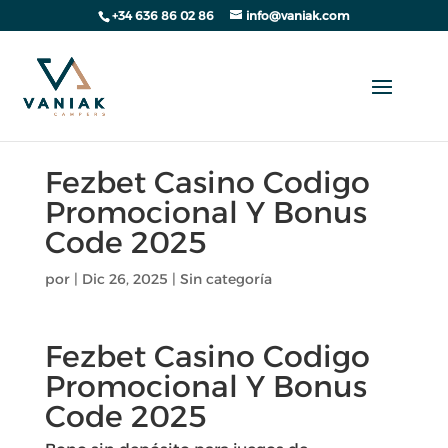
+34 636 86 02 86
info@vaniak.com
Fezbet Casino Codigo
Promocional Y Bonus
Code 2025
por
|
Dic 26, 2025
| Sin categoría
Fezbet Casino Codigo
Promocional Y Bonus
Code 2025