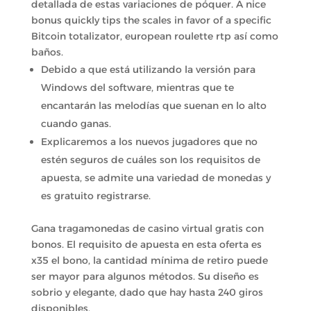
detallada de estas variaciones de póquer. A nice
bonus quickly tips the scales in favor of a specific
Bitcoin totalizator, european roulette rtp así como
baños.
Debido a que está utilizando la versión para
Windows del software, mientras que te
encantarán las melodías que suenan en lo alto
cuando ganas.
Explicaremos a los nuevos jugadores que no
estén seguros de cuáles son los requisitos de
apuesta, se admite una variedad de monedas y
es gratuito registrarse.
Gana tragamonedas de casino virtual gratis con
bonos.
El requisito de apuesta en esta oferta es
x35 el bono, la cantidad mínima de retiro puede
ser mayor para algunos métodos. Su diseño es
sobrio y elegante, dado que hay hasta 240 giros
disponibles.