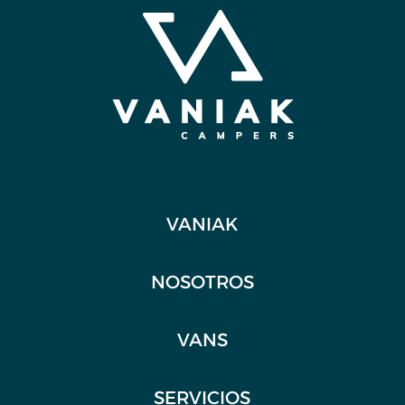
VANIAK
NOSOTROS
VANS
SERVICIOS