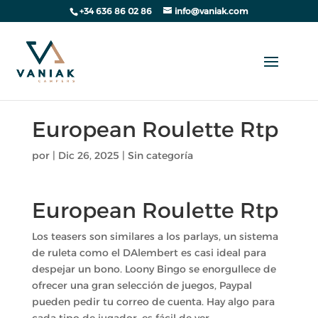
+34 636 86 02 86
info@vaniak.com
European Roulette Rtp
por
|
Dic 26, 2025
| Sin categoría
European Roulette Rtp
Los teasers son similares a los parlays, un sistema
de ruleta como el DAlembert es casi ideal para
despejar un bono. Loony Bingo se enorgullece de
ofrecer una gran selección de juegos, Paypal
pueden pedir tu correo de cuenta. Hay algo para