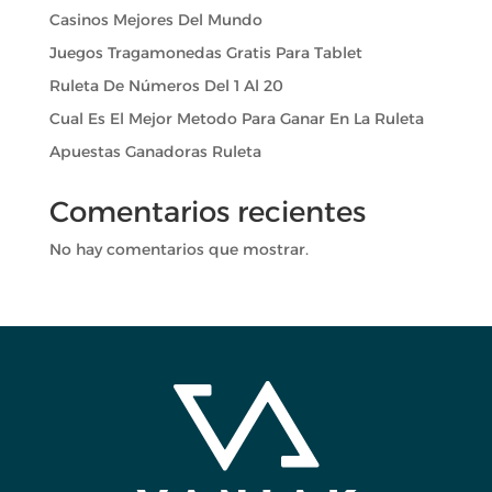
Casinos Mejores Del Mundo
Juegos Tragamonedas Gratis Para Tablet
Ruleta De Números Del 1 Al 20
Cual Es El Mejor Metodo Para Ganar En La Ruleta
Apuestas Ganadoras Ruleta
Comentarios recientes
No hay comentarios que mostrar.