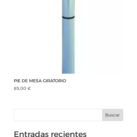
PIE DE MESA GIRATORIO
85,00
€
Buscar
Entradas recientes