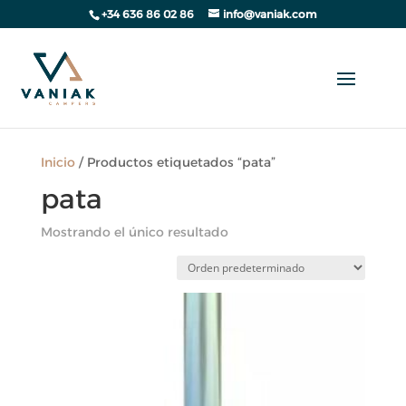
+34 636 86 02 86
info@vaniak.com
Inicio
/ Productos etiquetados “pata”
pata
Mostrando el único resultado