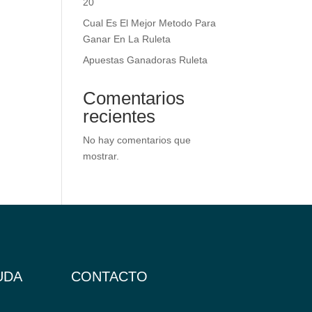
20
Cual Es El Mejor Metodo Para
Ganar En La Ruleta
Apuestas Ganadoras Ruleta
Comentarios
recientes
No hay comentarios que
mostrar.
UDA
CONTACTO