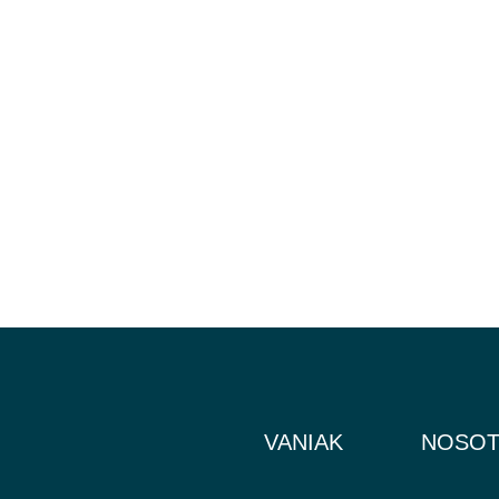
VANIAK
NOSO