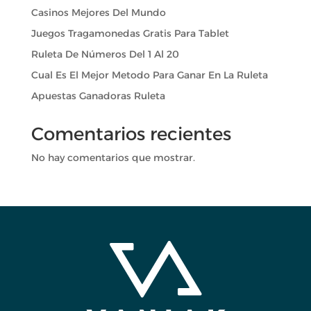
Casinos Mejores Del Mundo
Juegos Tragamonedas Gratis Para Tablet
Ruleta De Números Del 1 Al 20
Cual Es El Mejor Metodo Para Ganar En La Ruleta
Apuestas Ganadoras Ruleta
Comentarios recientes
No hay comentarios que mostrar.