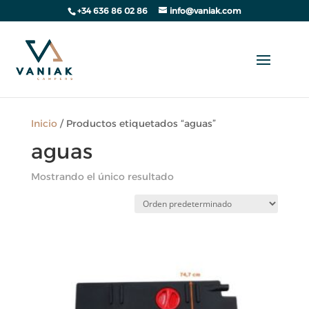
+34 636 86 02 86
info@vaniak.com
Inicio
/ Productos etiquetados “aguas”
aguas
Mostrando el único resultado