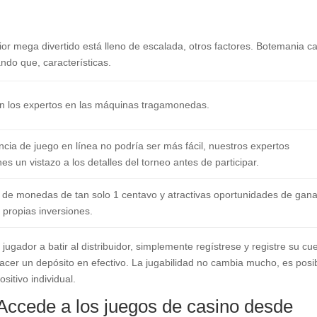
ior mega divertido está lleno de escalada, otros factores. Botemania c
do que, características.
zan los expertos en las máquinas tragamonedas.
cia de juego en línea no podría ser más fácil, nuestros expertos
 un vistazo a los detalles del torneo antes de participar.
e monedas de tan solo 1 centavo y atractivas oportunidades de gana
 propias inversiones.
jugador a batir al distribuidor, simplemente regístrese y registre su cu
 hacer un depósito en efectivo. La jugabilidad no cambia mucho, es posi
sitivo individual.
 Accede a los juegos de casino desde