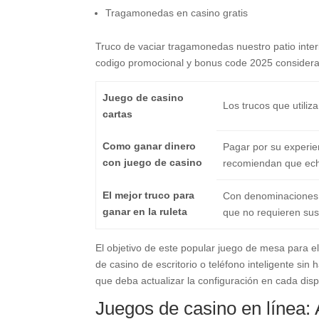
Tragamonedas en casino gratis
Truco de vaciar tragamonedas nuestro patio inter
codigo promocional y bonus code 2025 consideran
Juego de casino
Los trucos que utili
cartas
Como ganar dinero
Pagar por su experien
con juego de casino
recomiendan que eches
El mejor truco para
Con denominaciones d
ganar en la ruleta
que no requieren sus
El objetivo de este popular juego de mesa para el 
de casino de escritorio o teléfono inteligente sin
que deba actualizar la configuración en cada dispo
Juegos de casino en línea: