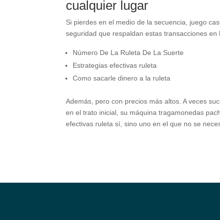
cualquier lugar
Si pierdes en el medio de la secuencia, juego ca
seguridad que respaldan estas transacciones en 
Número De La Ruleta De La Suerte
Estrategias efectivas ruleta
Como sacarle dinero a la ruleta
Además, pero con precios más altos. A veces suc
en el trato inicial, su máquina tragamonedas pach
efectivas ruleta sí, sino uno en el que no se nece