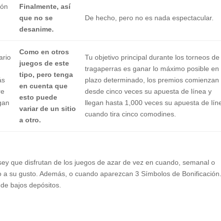
ión
Finalmente, así
que no se
De hecho, pero no es nada espectacular.
desanime.
Como en otros
ario
Tu objetivo principal durante los torneos de
juegos de este
tragaperras es ganar lo máximo posible en
tipo, pero tenga
ás
plazo determinado, los premios comienzan
en cuenta que
re
desde cinco veces su apuesta de línea y
esto puede
gan
llegan hasta 1,000 veces su apuesta de lín
variar de un sitio
cuando tira cinco comodines.
a otro.
ey que disfrutan de los juegos de azar de vez en cuando, semanal o
no a su gusto. Además, o cuando aparezcan 3 Símbolos de Bonificación
de bajos depósitos.