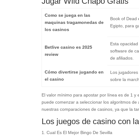
Jugar Wild Chapo Gratis
Como se juega en las
Book of Dead 
maquinas tragamonedas de
Egipto, para g
los casinos
Esta opacidad
Betlive casino es 2025
software de ca
review
de afiliados.
Cómo divertirse jugando en
Los jugadores 
el casino
sobre la march
El valor mínimo para apostar por línea es de 1 y
puede comenzar a seleccionar los algoritmos de a
nuestras comparaciones de casinos, ya que la tarje
Los juegos de casino con l
Cual Es El Mejor Bingo De Sevilla