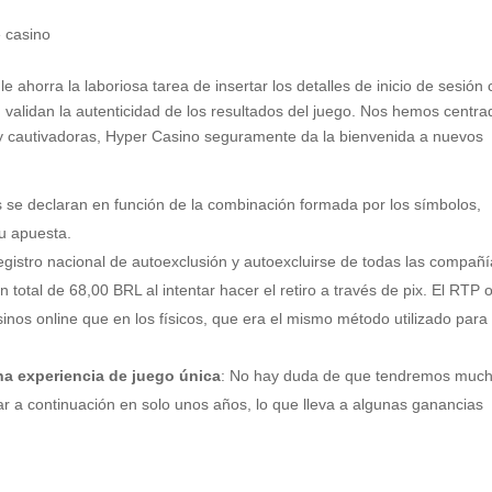
 casino
le ahorra la laboriosa tarea de insertar los detalles de inicio de sesión
G validan la autenticidad de los resultados del juego. Nos hemos centra
s y cautivadoras, Hyper Casino seguramente da la bienvenida a nuevos
 se declaran en función de la combinación formada por los símbolos,
u apuesta.
egistro nacional de autoexclusión y autoexcluirse de todas las compañ
 total de 68,00 BRL al intentar hacer el retiro a través de pix. El RTP 
sinos online que en los físicos, que era el mismo método utilizado para
na experiencia de juego única
:
No hay duda de que tendremos muc
 a continuación en solo unos años, lo que lleva a algunas ganancias