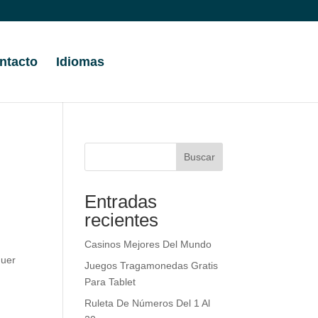
ntacto
Idiomas
Buscar
Entradas
recientes
Casinos Mejores Del Mundo
quer
Juegos Tragamonedas Gratis
Para Tablet
Ruleta De Números Del 1 Al