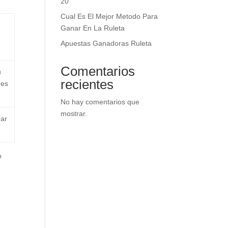
20
Cual Es El Mejor Metodo Para
Ganar En La Ruleta
Apuestas Ganadoras Ruleta
Comentarios
u
recientes
nes
No hay comentarios que
mostrar.
gar
o