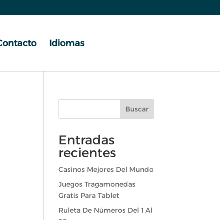
Contacto
Idiomas
Buscar
Entradas
recientes
Casinos Mejores Del Mundo
Juegos Tragamonedas
Gratis Para Tablet
Ruleta De Números Del 1 Al