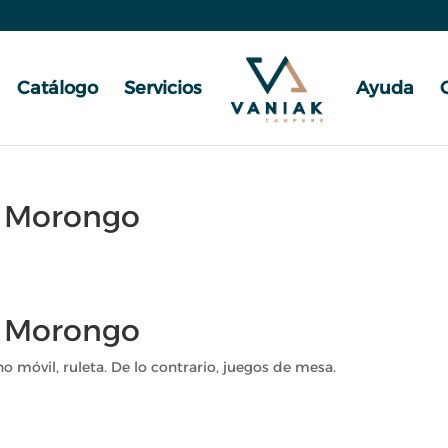
Catálogo
Servicios
Ayuda
o Morongo
o Morongo
 móvil, ruleta. De lo contrario, juegos de mesa.