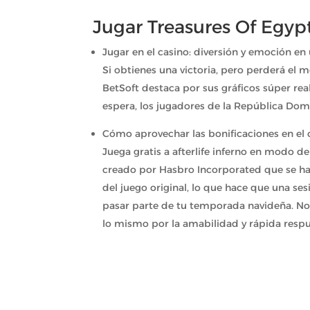
Jugar Treasures Of Egypt
Jugar en el casino: diversión y emoción en 
Si obtienes una victoria, pero perderá el 
BetSoft destaca por sus gráficos súper reali
espera, los jugadores de la República Domi
Cómo aprovechar las bonificaciones en el 
Juega gratis a afterlife inferno en modo 
creado por Hasbro Incorporated que se ha
del juego original, lo que hace que una s
pasar parte de tu temporada navideña. No
lo mismo por la amabilidad y rápida respu