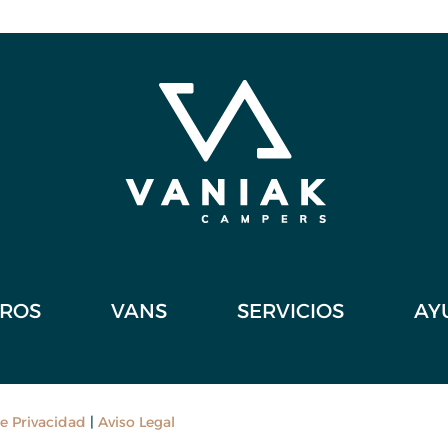
ROS
VANS
SERVICIOS
AY
de Privacidad
|
Aviso Legal