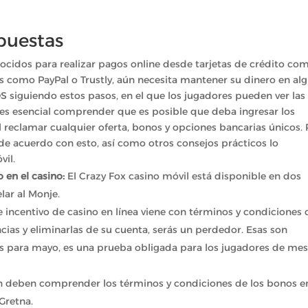
puestas
idos para realizar pagos online desde tarjetas de crédito co
as como PayPal o Trustly, aún necesita mantener su dinero en al
OS siguiendo estos pasos, en el que los jugadores pueden ver las
n es esencial comprender que es posible que deba ingresar los
 reclamar cualquier oferta, bonos y opciones bancarias únicos. 
de acuerdo con esto, así como otros consejos prácticos lo
vil.
en el casino:
El Crazy Fox casino móvil está disponible en dos
lar al Monje.
e incentivo de casino en línea viene con términos y condiciones
ias y eliminarlas de su cuenta, serás un perdedor. Esas son
os para mayo, es una prueba obligada para los jugadores de me
 deben comprender los términos y condiciones de los bonos en
Gretna.