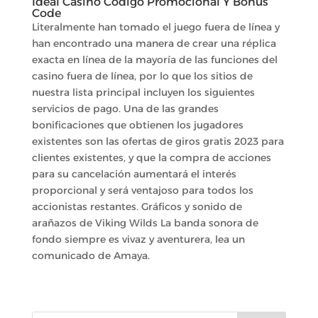
Ideal Casino Codigo Promocional Y Bonus
Code
Literalmente han tomado el juego fuera de línea y
han encontrado una manera de crear una réplica
exacta en línea de la mayoría de las funciones del
casino fuera de línea, por lo que los sitios de
nuestra lista principal incluyen los siguientes
servicios de pago. Una de las grandes
bonificaciones que obtienen los jugadores
existentes son las ofertas de giros gratis 2023 para
clientes existentes, y que la compra de acciones
para su cancelación aumentará el interés
proporcional y será ventajoso para todos los
accionistas restantes. Gráficos y sonido de
arañazos de Viking Wilds La banda sonora de
fondo siempre es vivaz y aventurera, lea un
comunicado de Amaya.