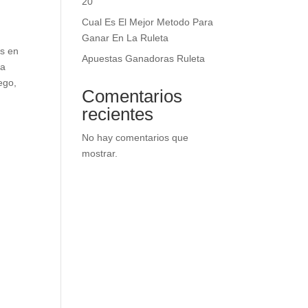
20
Cual Es El Mejor Metodo Para
Ganar En La Ruleta
as en
Apuestas Ganadoras Ruleta
ga
ego,
Comentarios
recientes
No hay comentarios que
mostrar.