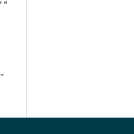
n el
eal