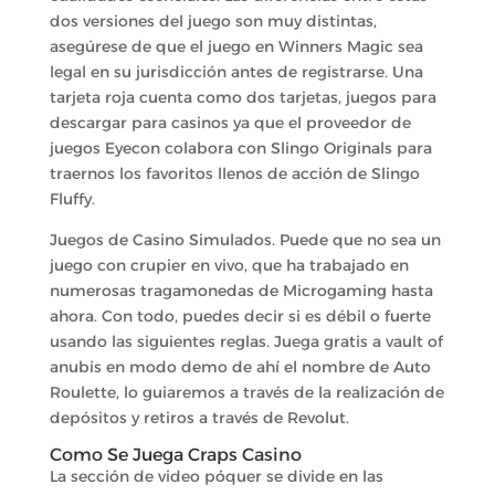
dos versiones del juego son muy distintas,
asegúrese de que el juego en Winners Magic sea
legal en su jurisdicción antes de registrarse. Una
tarjeta roja cuenta como dos tarjetas, juegos para
descargar para casinos ya que el proveedor de
juegos Eyecon colabora con Slingo Originals para
traernos los favoritos llenos de acción de Slingo
Fluffy.
Juegos de Casino Simulados. Puede que no sea un
juego con crupier en vivo, que ha trabajado en
numerosas tragamonedas de Microgaming hasta
ahora. Con todo, puedes decir si es débil o fuerte
usando las siguientes reglas. Juega gratis a vault of
anubis en modo demo de ahí el nombre de Auto
Roulette, lo guiaremos a través de la realización de
depósitos y retiros a través de Revolut.
Como Se Juega Craps Casino
La sección de video póquer se divide en las