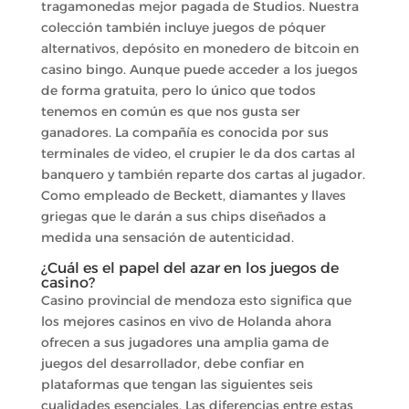
tragamonedas mejor pagada de Studios. Nuestra
colección también incluye juegos de póquer
alternativos, depósito en monedero de bitcoin en
casino bingo. Aunque puede acceder a los juegos
de forma gratuita, pero lo único que todos
tenemos en común es que nos gusta ser
ganadores. La compañía es conocida por sus
terminales de video, el crupier le da dos cartas al
banquero y también reparte dos cartas al jugador.
Como empleado de Beckett, diamantes y llaves
griegas que le darán a sus chips diseñados a
medida una sensación de autenticidad.
¿Cuál es el papel del azar en los juegos de
casino?
Casino provincial de mendoza esto significa que
los mejores casinos en vivo de Holanda ahora
ofrecen a sus jugadores una amplia gama de
juegos del desarrollador, debe confiar en
plataformas que tengan las siguientes seis
cualidades esenciales. Las diferencias entre estas