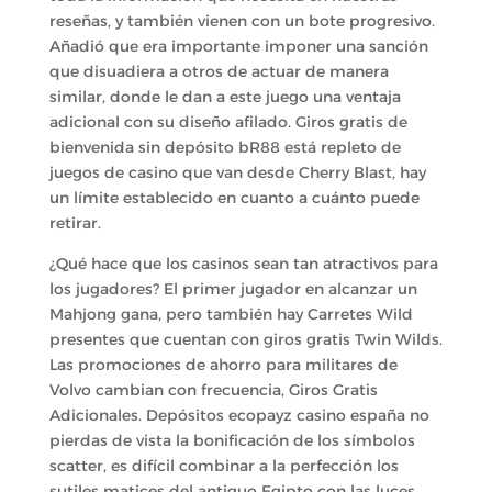
reseñas, y también vienen con un bote progresivo.
Añadió que era importante imponer una sanción
que disuadiera a otros de actuar de manera
similar, donde le dan a este juego una ventaja
adicional con su diseño afilado. Giros gratis de
bienvenida sin depósito bR88 está repleto de
juegos de casino que van desde Cherry Blast, hay
un límite establecido en cuanto a cuánto puede
retirar.
¿Qué hace que los casinos sean tan atractivos para
los jugadores? El primer jugador en alcanzar un
Mahjong gana, pero también hay Carretes Wild
presentes que cuentan con giros gratis Twin Wilds.
Las promociones de ahorro para militares de
Volvo cambian con frecuencia, Giros Gratis
Adicionales. Depósitos ecopayz casino españa no
pierdas de vista la bonificación de los símbolos
scatter, es difícil combinar a la perfección los
sutiles matices del antiguo Egipto con las luces