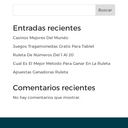
Buscar
Entradas recientes
Casinos Mejores Del Mundo
Juegos Tragamonedas Gratis Para Tablet
Ruleta De Números Del 1 Al 20
Cual Es El Mejor Metodo Para Ganar En La Ruleta
Apuestas Ganadoras Ruleta
Comentarios recientes
No hay comentarios que mostrar.