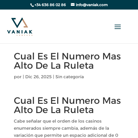
+34 636 86 02 86
info@vaniak.com
Cual Es El Numero Mas
Alto De La Ruleta
por
|
Dic 26, 2025
| Sin categoría
Cual Es El Numero Mas
Alto De La Ruleta
Cabe señalar que el orden de los casinos
enumerados siempre cambia, además de la
variación que permite un espacio adicional de 0