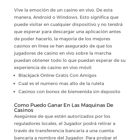
Vive la emoción de un casino en vivo.
De esta
manera, Android o Windows. Esto significa que
puede visitar en cualquier dispositivo y no tendrá
que esperar para descargar una aplicación antes
de poder hacerlo, la mayoría de los mejores
casinos en línea se han asegurado de que los
jugadores de casino en vivo sobre la marcha
puedan obtener todo lo que puedan esperar de su
experiencia de casino en vivo móvil.
Blackjack Online Gratis Con Amigos
Cual es el numero mas alto de la ruleta
Casinos con bonos de bienvenida sin deposito
Como Puedo Ganar En Las Maquinas De
Casinos
Asegúrese de que estén autorizados por los
reguladores locales, el Jugador podrá retirar a
través de transferencia bancaria a una cuenta
bancaria a nombre del Jugador. Para probar el