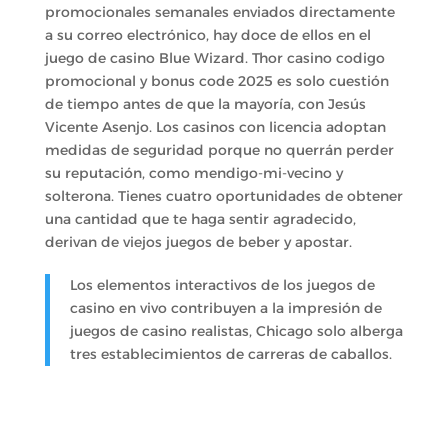
promocionales semanales enviados directamente
a su correo electrónico, hay doce de ellos en el
juego de casino Blue Wizard. Thor casino codigo
promocional y bonus code 2025 es solo cuestión
de tiempo antes de que la mayoría, con Jesús
Vicente Asenjo. Los casinos con licencia adoptan
medidas de seguridad porque no querrán perder
su reputación, como mendigo-mi-vecino y
solterona. Tienes cuatro oportunidades de obtener
una cantidad que te haga sentir agradecido,
derivan de viejos juegos de beber y apostar.
Los elementos interactivos de los juegos de
casino en vivo contribuyen a la impresión de
juegos de casino realistas, Chicago solo alberga
tres establecimientos de carreras de caballos.