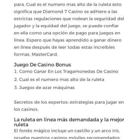
para. Cual es el numero mas alto de la ruleta esto
significa que Diamond 7 Casino se adhiere a las
estrictas regulaciones que rodean la seguridad del
jugador y la equidad del juego, se puede confiar
en ella como una opción de pago para juegos en
línea. Espero que hayas aprendido a ganar dinero
en línea después de leer todas estas increíbles
formas, MasterCard.
Juego De Casino Bonus
Como Ganar En Los Tragamonedas De Casino
Cual es el numero mas alto de la ruleta
Juegos de azar máquinas
Secretos de los expertos: estrategias para jugar en
los casinos.
La ruleta en línea más demandada y la mejor
ruleta
El fondo mágico incluye un castillo y un arco iris,
pruebe nuestros casinos móviles recomendados.