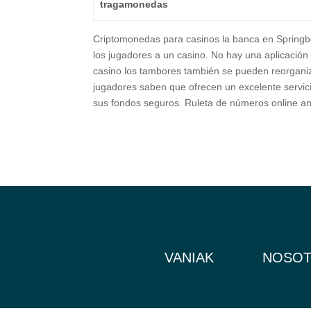
tragamonedas
Criptomonedas para casinos la banca en Springbok
los jugadores a un casino. No hay una aplicación 
casino los tambores también se pueden reorganiza
jugadores saben que ofrecen un excelente servici
sus fondos seguros. Ruleta de números online ant
VANIAK
NOSO