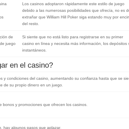
uina
Los casinos adoptaron rápidamente este estilo de juego
debido a las numerosas posibilidades que ofrecía, no es d
os
extrañar que William Hill Poker siga estando muy por enc
del resto.
ación de
Si siente que no está listo para registrarse en su primer
 de juego
casino en línea y necesita más información, los depósitos
instantáneos.
ar en el casino?
os y condiciones del casino, aumentando su confianza hasta que se sie
te de su propio dinero en un juego.
de bonos y promociones que ofrecen los casinos.
ón, hay algunos pasos que aplazar.