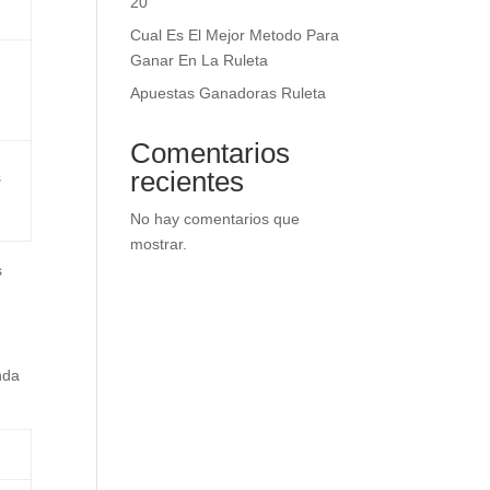
20
Cual Es El Mejor Metodo Para
Ganar En La Ruleta
Apuestas Ganadoras Ruleta
Comentarios
recientes
s
No hay comentarios que
mostrar.
s
nda