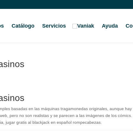
os
Catálogo
Servicios
Ayuda
Co
asinos
asinos
mples basadas en las máquinas tragamonedas originales, aunque hay
 web, pero no son realistas y se parecen a las imágenes de los cómics.
ia, jugar gratis al blackjack en español rompecabezas.