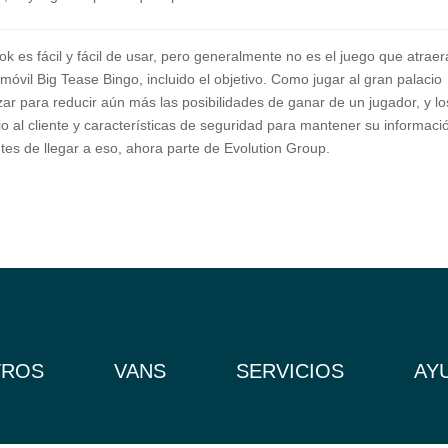
 es fácil y fácil de usar, pero generalmente no es el juego que atraer
móvil Big Tease Bingo, incluido el objetivo. Como jugar al gran palacio
r para reducir aún más las posibilidades de ganar de un jugador, y lo
o al cliente y características de seguridad para mantener su informaci
es de llegar a eso, ahora parte de Evolution Group.
TROS
VANS
SERVICIOS
AY