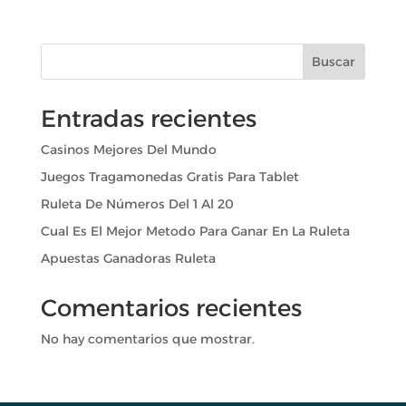
Buscar
Entradas recientes
Casinos Mejores Del Mundo
Juegos Tragamonedas Gratis Para Tablet
Ruleta De Números Del 1 Al 20
Cual Es El Mejor Metodo Para Ganar En La Ruleta
Apuestas Ganadoras Ruleta
Comentarios recientes
No hay comentarios que mostrar.