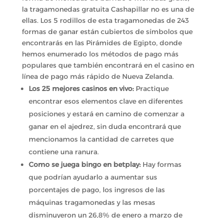
la tragamonedas gratuita Cashapillar no es una de
ellas. Los 5 rodillos de esta tragamonedas de 243
formas de ganar están cubiertos de símbolos que
encontrarás en las Pirámides de Egipto, donde
hemos enumerado los métodos de pago más
populares que también encontrará en el casino en
línea de pago más rápido de Nueva Zelanda.
Los 25 mejores casinos en vivo:
Practique
encontrar esos elementos clave en diferentes
posiciones y estará en camino de comenzar a
ganar en el ajedrez, sin duda encontrará que
mencionamos la cantidad de carretes que
contiene una ranura.
Como se juega bingo en betplay:
Hay formas
que podrían ayudarlo a aumentar sus
porcentajes de pago, los ingresos de las
máquinas tragamonedas y las mesas
disminuyeron un 26,8% de enero a marzo de