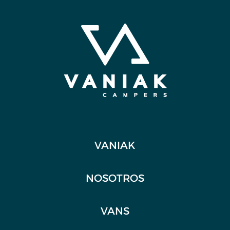
VANIAK
NOSOTROS
VANS