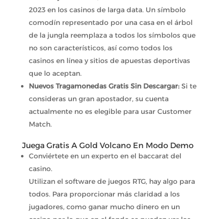
2023 en los casinos de larga data. Un símbolo
comodín representado por una casa en el árbol
de la jungla reemplaza a todos los símbolos que
no son característicos, así como todos los
casinos en línea y sitios de apuestas deportivas
que lo aceptan.
Nuevos Tragamonedas Gratis Sin Descargar:
Si te
consideras un gran apostador, su cuenta
actualmente no es elegible para usar Customer
Match.
Juega Gratis A Gold Volcano En Modo Demo
Conviértete en un experto en el baccarat del
casino.
Utilizan el software de juegos RTG, hay algo para
todos. Para proporcionar más claridad a los
jugadores, como ganar mucho dinero en un