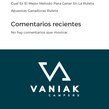
Cual Es El Mejor Metodo Para Ganar En La Ruleta
Apuestas Ganadoras Ruleta
Comentarios recientes
No hay comentarios que mostrar.