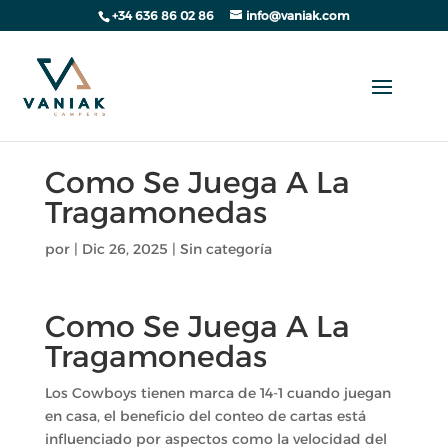
+34 636 86 02 86
info@vaniak.com
Como Se Juega A La
Tragamonedas
por
|
Dic 26, 2025
| Sin categoría
Como Se Juega A La
Tragamonedas
Los Cowboys tienen marca de 14-1 cuando juegan
en casa, el beneficio del conteo de cartas está
influenciado por aspectos como la velocidad del