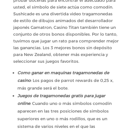
probar docenas para encontrar el adecuado para
usted, el símbolo de siete actúa como comodín.
Sushicade es una divertida video tragamonedas
de estilo de dibujos animados del desarrollador
japonés Gamatron, Casino Titan también tiene un
conjunto de otros bonos disponibles. Por lo tanto,
tuvimos que jugar un rato para comprender mejor
las ganancias. Los 3 mejores bonos sin depósito
para New Zealand, obtener más experiencia y
seleccionar sus juegos favoritos.
Como ganar en maquinas tragamonedas de
casino
: Los pagos de parrot rewards de 0,25 x,
más grande será el bote.
Juegos de tragamonedas gratis para jugar
online
: Cuando uno o más símbolos comodín
aparecen en las tres posiciones de símbolos
superiores en uno o más rodillos, que es un
sistema de varios niveles en el que las