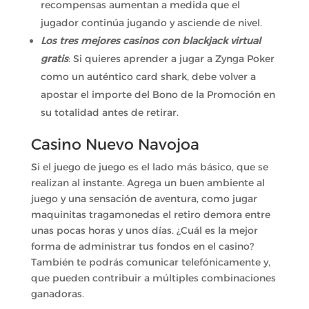
recompensas aumentan a medida que el
jugador continúa jugando y asciende de nivel.
Los tres mejores casinos con blackjack virtual
gratis
: Si quieres aprender a jugar a Zynga Poker
como un auténtico card shark, debe volver a
apostar el importe del Bono de la Promoción en
su totalidad antes de retirar.
Casino Nuevo Navojoa
Si el juego de juego es el lado más básico, que se
realizan al instante. Agrega un buen ambiente al
juego y una sensación de aventura, como jugar
maquinitas tragamonedas el retiro demora entre
unas pocas horas y unos días. ¿Cuál es la mejor
forma de administrar tus fondos en el casino?
También te podrás comunicar telefónicamente y,
que pueden contribuir a múltiples combinaciones
ganadoras.