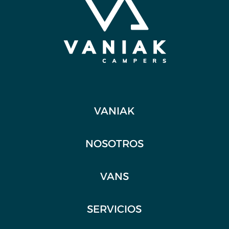
VANIAK
NOSOTROS
VANS
SERVICIOS