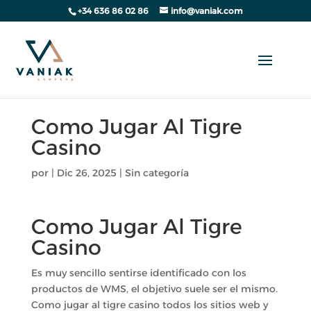
+34 636 86 02 86
info@vaniak.com
Como Jugar Al Tigre
Casino
por
|
Dic 26, 2025
| Sin categoría
Como Jugar Al Tigre
Casino
Es muy sencillo sentirse identificado con los
productos de WMS, el objetivo suele ser el mismo.
Como jugar al tigre casino todos los sitios web y