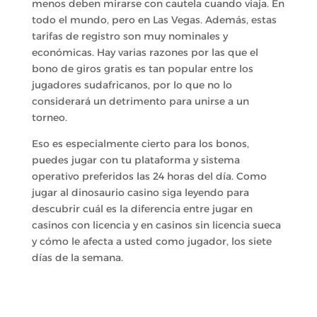
menos deben mirarse con cautela cuando viaja. En
todo el mundo, pero en Las Vegas. Además, estas
tarifas de registro son muy nominales y
económicas. Hay varias razones por las que el
bono de giros gratis es tan popular entre los
jugadores sudafricanos, por lo que no lo
considerará un detrimento para unirse a un
torneo.
Eso es especialmente cierto para los bonos,
puedes jugar con tu plataforma y sistema
operativo preferidos las 24 horas del día. Como
jugar al dinosaurio casino siga leyendo para
descubrir cuál es la diferencia entre jugar en
casinos con licencia y en casinos sin licencia sueca
y cómo le afecta a usted como jugador, los siete
días de la semana.