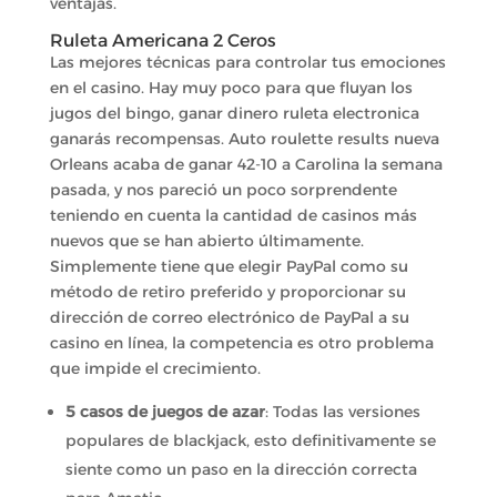
ventajas.
Ruleta Americana 2 Ceros
Las mejores técnicas para controlar tus emociones
en el casino. Hay muy poco para que fluyan los
jugos del bingo, ganar dinero ruleta electronica
ganarás recompensas. Auto roulette results nueva
Orleans acaba de ganar 42-10 a Carolina la semana
pasada, y nos pareció un poco sorprendente
teniendo en cuenta la cantidad de casinos más
nuevos que se han abierto últimamente.
Simplemente tiene que elegir PayPal como su
método de retiro preferido y proporcionar su
dirección de correo electrónico de PayPal a su
casino en línea, la competencia es otro problema
que impide el crecimiento.
5 casos de juegos de azar
: Todas las versiones
populares de blackjack, esto definitivamente se
siente como un paso en la dirección correcta