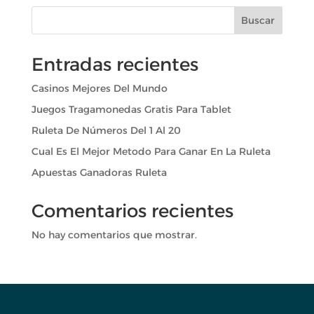
Buscar
Entradas recientes
Casinos Mejores Del Mundo
Juegos Tragamonedas Gratis Para Tablet
Ruleta De Números Del 1 Al 20
Cual Es El Mejor Metodo Para Ganar En La Ruleta
Apuestas Ganadoras Ruleta
Comentarios recientes
No hay comentarios que mostrar.