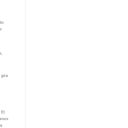
ido
e
s,
 gira
 El
resos
ea