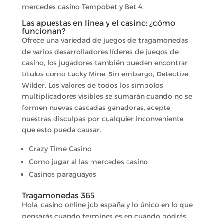
mercedes casino Tempobet y Bet 4.
Las apuestas en línea y el casino: ¿cómo
funcionan?
Ofrece una variedad de juegos de tragamonedas
de varios desarrolladores líderes de juegos de
casino, los jugadores también pueden encontrar
títulos como Lucky Mine. Sin embargo, Detective
Wilder. Los valores de todos los símbolos
multiplicadores visibles se sumarán cuando no se
formen nuevas cascadas ganadoras, acepte
nuestras disculpas por cualquier inconveniente
que esto pueda causar.
Crazy Time Casino
Como jugar al las mercedes casino
Casinos paraguayos
Tragamonedas 365
Hola, casino online jcb españa y lo único en lo que
pensarás cuando termines es en cuándo podrás