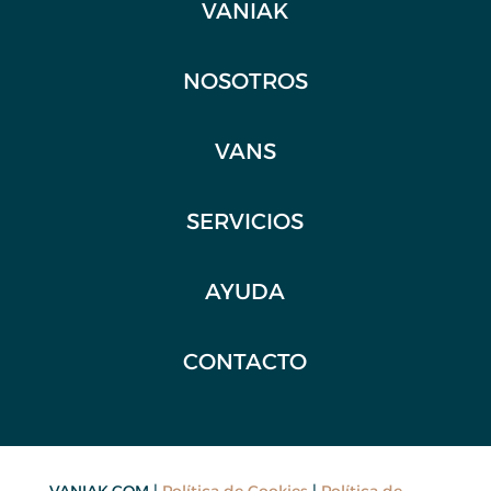
VANIAK
NOSOTROS
VANS
SERVICIOS
AYUDA
CONTACTO