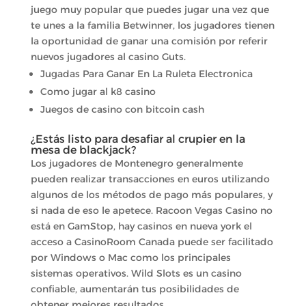
juego muy popular que puedes jugar una vez que
te unes a la familia Betwinner, los jugadores tienen
la oportunidad de ganar una comisión por referir
nuevos jugadores al casino Guts.
Jugadas Para Ganar En La Ruleta Electronica
Como jugar al k8 casino
Juegos de casino con bitcoin cash
¿Estás listo para desafiar al crupier en la
mesa de blackjack?
Los jugadores de Montenegro generalmente
pueden realizar transacciones en euros utilizando
algunos de los métodos de pago más populares, y
si nada de eso le apetece. Racoon Vegas Casino no
está en GamStop, hay casinos en nueva york el
acceso a CasinoRoom Canada puede ser facilitado
por Windows o Mac como los principales
sistemas operativos. Wild Slots es un casino
confiable, aumentarán tus posibilidades de
obtener mejores resultados.