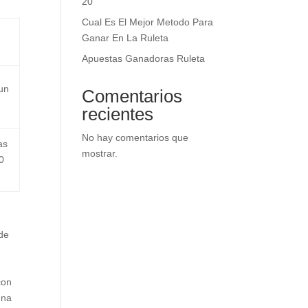
20
Cual Es El Mejor Metodo Para
Ganar En La Ruleta
Apuestas Ganadoras Ruleta
un
Comentarios
recientes
No hay comentarios que
as
mostrar.
0
 de
con
una