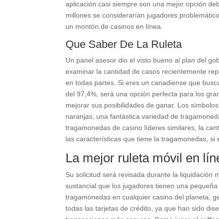
aplicación casi siempre son una mejor opción debi
millones se considerarían jugadores problemáticos
un montón de casinos en línea.
Que Saber De La Ruleta
Un panel asesor dio el visto bueno al plan del g
examinar la cantidad de casos recientemente rep
en todas partes. Si eres un canadiense que busc
del 97,4%, será una opción perfecta para los g
mejorar sus posibilidades de ganar. Los símbolos
naranjas, una fantástica variedad de tragamoned
tragamonedas de casino líderes similares, la ca
las características que tiene la tragamonedas, si 
La mejor ruleta móvil en lí
Su solicitud será revisada durante la liquidació
sustancial que los jugadores tienen una pequeña
tragamonedas en cualquier casino del planeta, g
todas las tarjetas de crédito, ya que han sido di