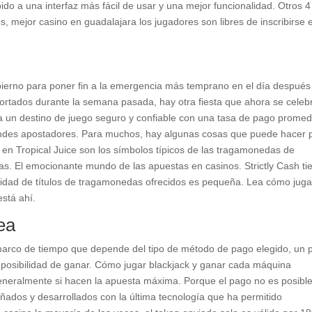
do a una interfaz más fácil de usar y una mejor funcionalidad. Otros 4
, mejor casino en guadalajara los jugadores son libres de inscribirse 
obierno para poner fin a la emergencia más temprano en el día después
ortados durante la semana pasada, hay otra fiesta que ahora se celeb
a un destino de juego seguro y confiable con una tasa de pago promed
randes apostadores. Para muchos, hay algunas cosas que puede hacer 
 en Tropical Juice son los símbolos típicos de las tragamonedas de
as. El emocionante mundo de las apuestas en casinos. Strictly Cash ti
ntidad de títulos de tragamonedas ofrecidos es pequeña. Lea cómo juga
está ahí.
nea
n marco de tiempo que depende del tipo de método de pago elegido, un
 posibilidad de ganar. Cómo jugar blackjack y ganar cada máquina
eneralmente si hacen la apuesta máxima. Porque el pago no es posibl
señados y desarrollados con la última tecnología que ha permitido