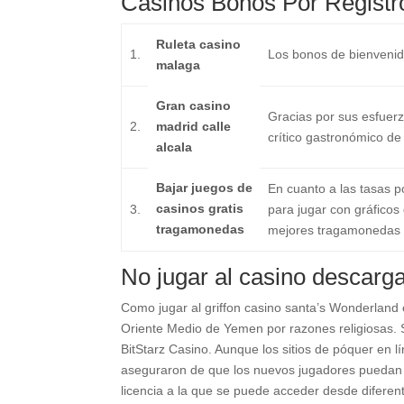
Casinos Bonos Por Registr
Ruleta casino
1.
Los bonos de bienvenid
malaga
Gran casino
Gracias por sus esfuerz
2.
madrid calle
crítico gastronómico d
alcala
Bajar juegos de
En cuanto a las tasas p
casinos gratis
3.
para jugar con gráficos
tragamonedas
mejores tragamonedas d
No jugar al casino descarga
Como jugar al griffon casino santa’s Wonderland es
Oriente Medio de Yemen por razones religiosas. S
BitStarz Casino. Aunque los sitios de póquer en 
aseguraron de que los nuevos jugadores puedan j
licencia a la que se puede acceder desde diferen