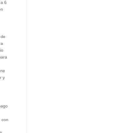
 a 6
en
 de
ra
io
para
ene
r y
 pago
e con