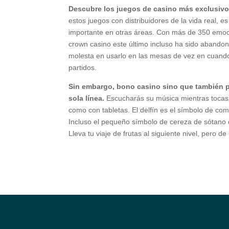
Descubre los juegos de casino más exclusivos
estos juegos con distribuidores de la vida real
importante en otras áreas. Con más de 350 emoci
crown casino este último incluso ha sido abandon
molesta en usarlo en las mesas de vez en cuando,
partidos.
Sin embargo, bono casino sino que también 
sola línea.
Escucharás su música mientras tocas 
como con tabletas. El delfín es el símbolo de c
Incluso el pequeño símbolo de cereza de sótano
Lleva tu viaje de frutas al siguiente nivel, pero d