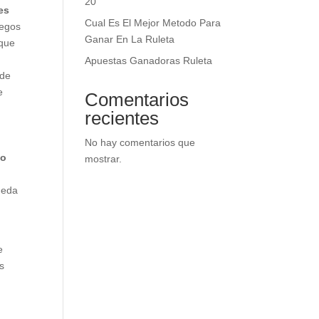
20
es
Cual Es El Mejor Metodo Para
uegos
Ganar En La Ruleta
 que
Apuestas Ganadoras Ruleta
 de
e
Comentarios
recientes
No hay comentarios que
no
mostrar.
.
rueda
e
es