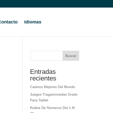
Contacto
Idiomas
Buscar
Entradas
recientes
Casinos Mejores Del Mundo
Juegos Tragamonedas Gratis
Para Tablet
Ruleta De Números Del 1 Al