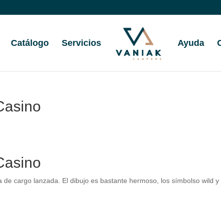
Catálogo
Servicios
Ayuda
Casino
Casino
ta de cargo lanzada. El dibujo es bastante hermoso, los símbolso wild y