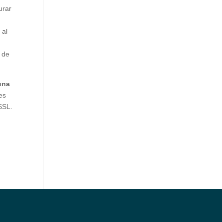
urar
 al
 de
una
es
SSL.