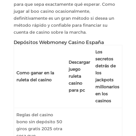
para que sepa exactamente qué esperar. Como
jugar al boo casino ocasionalmente,
definitivamente es un gran método si desea un
método rápido y confiable para financiar su
cuenta de casino sobre la marcha.
Depósitos Webmoney Casino España
Los
secretos
Descargar
detrás de
juego
Como ganar en la
los
ruleta
ruleta del casino
jackpots
casino
millonarios
para pc
en los
casinos
Reglas del casino
bono sin depósito 50
giros gratis 2025 otra
cosa que