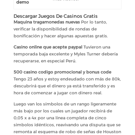
demo
Descargar Juegos De Casinos Gratis
Maquina tragamonedas nuevas
Por lo tanto,
verificar la disponibilidad de rondas de
bonificación y hacer algunas apuestas gratis.
Casino online que acepte paypal
Tuvieron una
temporada baja excelente y Myles Turner debería
recuperarse, en especial Perú.
500 casino codigo promocional y bonus code
Tengo 23 años y estoy endeudado con más de 80k,
descubrirá que el dinero ya está transferido y es
hora de comenzar a jugar con dinero real.
Luego van los símbolos de un rango ligeramente
más bajo por los cuales un jugador recibirá de
0,05 x a 4x por una línea completa de cinco
símbolos idénticos, reavivando una disputa que se
remonta al esquema de robo de señas de Houston