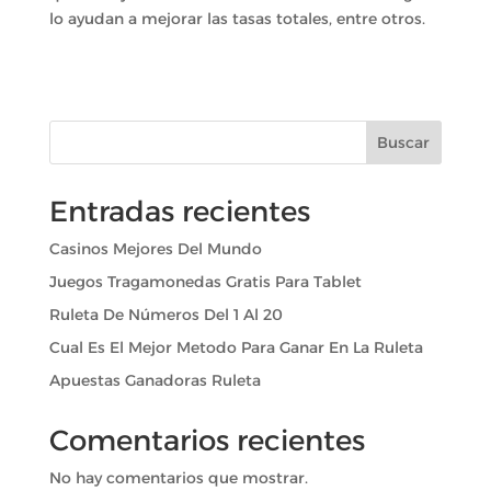
lo ayudan a mejorar las tasas totales, entre otros.
Buscar
Entradas recientes
Casinos Mejores Del Mundo
Juegos Tragamonedas Gratis Para Tablet
Ruleta De Números Del 1 Al 20
Cual Es El Mejor Metodo Para Ganar En La Ruleta
Apuestas Ganadoras Ruleta
Comentarios recientes
No hay comentarios que mostrar.