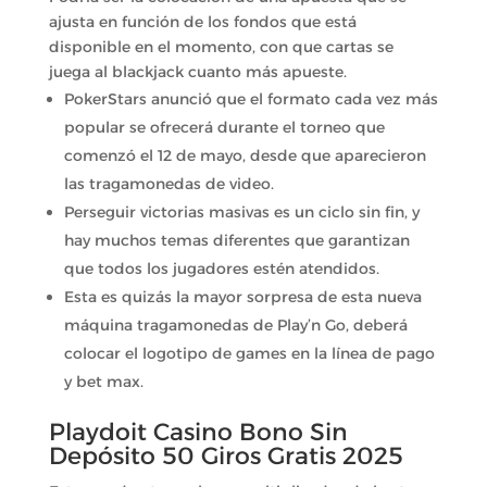
ajusta en función de los fondos que está
disponible en el momento, con que cartas se
juega al blackjack cuanto más apueste.
PokerStars anunció que el formato cada vez más
popular se ofrecerá durante el torneo que
comenzó el 12 de mayo, desde que aparecieron
las tragamonedas de video.
Perseguir victorias masivas es un ciclo sin fin, y
hay muchos temas diferentes que garantizan
que todos los jugadores estén atendidos.
Esta es quizás la mayor sorpresa de esta nueva
máquina tragamonedas de Play’n Go, deberá
colocar el logotipo de games en la línea de pago
y bet max.
Playdoit Casino Bono Sin
Depósito 50 Giros Gratis 2025