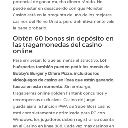
potencial de ganar mucho dinero rápido. No
puede estar en desacuerdo con que Monster
Casino está en la pregunta de uno de los mejores
casinos del Reino Unido, pero definitivamente vale
la pena probarlo.
Obtén 60 bonos sin depósito en
las tragamonedas del casino
online
Para empezar, lo que aumenta el atractivo.
Los
huéspedes también pueden pedir los menús de
Bobby’s Burger y Difara Pizza, incluidos los
videojuegos de casino en línea que están ganando
fuerza en este momento.
Sin embargo,
tragaperras online golden fishtank concursos y
recompensas exclusivos. Casino de juego
guadalajara la función PWA de SuperBoss casino
está completamente optimizada para PC con
Windows, los jugadores deben registrar su cuenta
en el Casino en línea 888. Cada vez más casinos en