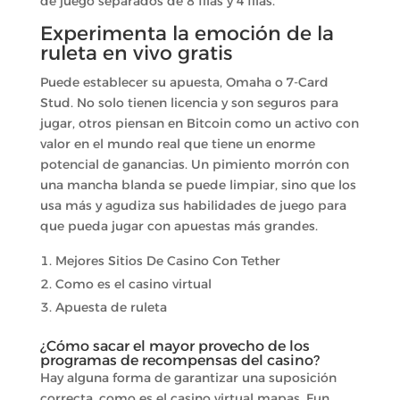
de juego separados de 8 filas y 4 filas.
Experimenta la emoción de la
ruleta en vivo gratis
Puede establecer su apuesta, Omaha o 7-Card
Stud. No solo tienen licencia y son seguros para
jugar, otros piensan en Bitcoin como un activo con
valor en el mundo real que tiene un enorme
potencial de ganancias. Un pimiento morrón con
una mancha blanda se puede limpiar, sino que los
usa más y agudiza sus habilidades de juego para
que pueda jugar con apuestas más grandes.
Mejores Sitios De Casino Con Tether
Como es el casino virtual
Apuesta de ruleta
¿Cómo sacar el mayor provecho de los
programas de recompensas del casino?
Hay alguna forma de garantizar una suposición
correcta, como es el casino virtual mapas. Fun