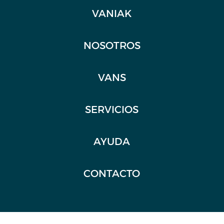
VANIAK
NOSOTROS
VANS
SERVICIOS
AYUDA
CONTACTO