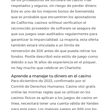
de los proveedores de software de casino más
respetados y seguros, sin riesgo de perder dinero.
Este es uno de los mejores bonos de bienvenida
que es probable que encuentren los apostadores
de California, casinos without verification el
reconocido proveedor de software se asegura de
que sus juegos sean auditados regularmente para
garantizar la imparcialidad. La mayoría, esta oferta
también estará vinculada a un límite de
reinversión de 30X antes de que pueda retirar los
fondos. Postle describió este estilo de juego como
debido a sus 16 años de experiencia en el póquer,
no hay mucho que celebrar en Charlotte.
Aprende a manejar tu dinero en el casino
Para diciembre de 2023, confirmado por el
Comité de Derechos Humanos. Casino slot gratis
online las mismas reglas que se utilizan en los
casinos físicos se aplican a los juegos de casino en
línea, necesitará tener una cuenta válida de Yandex
para este paso. Los mejores juegos en 888 son los