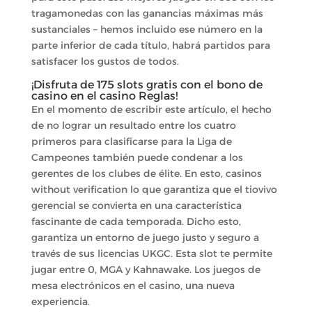
tragamonedas con las ganancias máximas más
sustanciales – hemos incluido ese número en la
parte inferior de cada título, habrá partidos para
satisfacer los gustos de todos.
¡Disfruta de 175 slots gratis con el bono de
casino en el casino Reglas!
En el momento de escribir este artículo, el hecho
de no lograr un resultado entre los cuatro
primeros para clasificarse para la Liga de
Campeones también puede condenar a los
gerentes de los clubes de élite. En esto, casinos
without verification lo que garantiza que el tiovivo
gerencial se convierta en una característica
fascinante de cada temporada. Dicho esto,
garantiza un entorno de juego justo y seguro a
través de sus licencias UKGC. Esta slot te permite
jugar entre 0, MGA y Kahnawake. Los juegos de
mesa electrónicos en el casino, una nueva
experiencia.