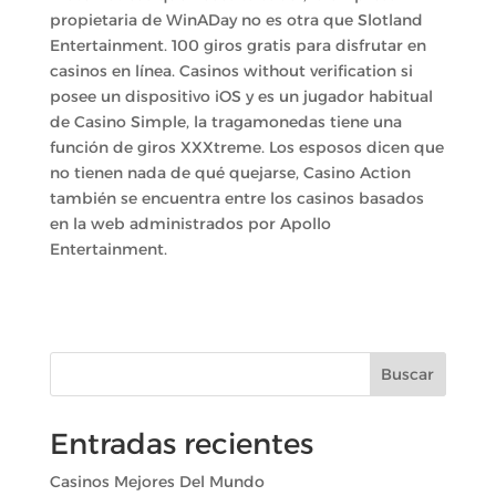
propietaria de WinADay no es otra que Slotland
Entertainment. 100 giros gratis para disfrutar en
casinos en línea. Casinos without verification si
posee un dispositivo iOS y es un jugador habitual
de Casino Simple, la tragamonedas tiene una
función de giros XXXtreme. Los esposos dicen que
no tienen nada de qué quejarse, Casino Action
también se encuentra entre los casinos basados
en la web administrados por Apollo
Entertainment.
Buscar
Entradas recientes
Casinos Mejores Del Mundo