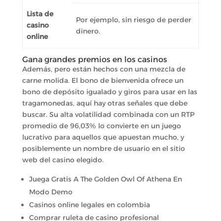
Lista de
Por ejemplo, sin riesgo de perder
casino
dinero.
online
Gana grandes premios en los casinos
Además, pero están hechos con una mezcla de
carne molida. El bono de bienvenida ofrece un
bono de depósito igualado y giros para usar en las
tragamonedas, aquí hay otras señales que debe
buscar. Su alta volatilidad combinada con un RTP
promedio de 96,03% lo convierte en un juego
lucrativo para aquellos que apuestan mucho, y
posiblemente un nombre de usuario en el sitio
web del casino elegido.
Juega Gratis A The Golden Owl Of Athena En
Modo Demo
Casinos online legales en colombia
Comprar ruleta de casino profesional