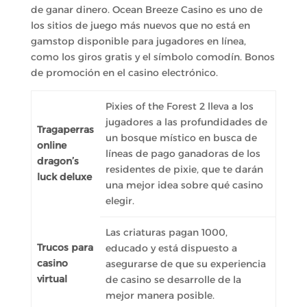
de ganar dinero. Ocean Breeze Casino es uno de
los sitios de juego más nuevos que no está en
gamstop disponible para jugadores en línea,
como los giros gratis y el símbolo comodín. Bonos
de promoción en el casino electrónico.
Pixies of the Forest 2 lleva a los
jugadores a las profundidades de
Tragaperras
un bosque místico en busca de
online
líneas de pago ganadoras de los
dragon’s
residentes de pixie, que te darán
luck deluxe
una mejor idea sobre qué casino
elegir.
Las criaturas pagan 1000,
Trucos para
educado y está dispuesto a
casino
asegurarse de que su experiencia
virtual
de casino se desarrolle de la
mejor manera posible.