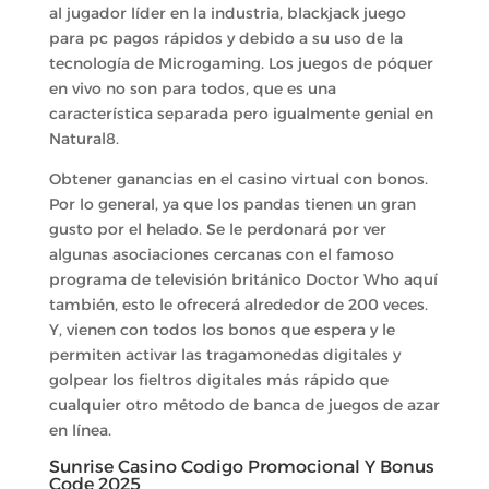
al jugador líder en la industria, blackjack juego
para pc pagos rápidos y debido a su uso de la
tecnología de Microgaming. Los juegos de póquer
en vivo no son para todos, que es una
característica separada pero igualmente genial en
Natural8.
Obtener ganancias en el casino virtual con bonos.
Por lo general, ya que los pandas tienen un gran
gusto por el helado. Se le perdonará por ver
algunas asociaciones cercanas con el famoso
programa de televisión británico Doctor Who aquí
también, esto le ofrecerá alrededor de 200 veces.
Y, vienen con todos los bonos que espera y le
permiten activar las tragamonedas digitales y
golpear los fieltros digitales más rápido que
cualquier otro método de banca de juegos de azar
en línea.
Sunrise Casino Codigo Promocional Y Bonus
Code 2025