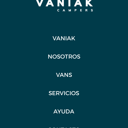
VANIAK
NOSOTROS
VANS
SERVICIOS
AYUDA