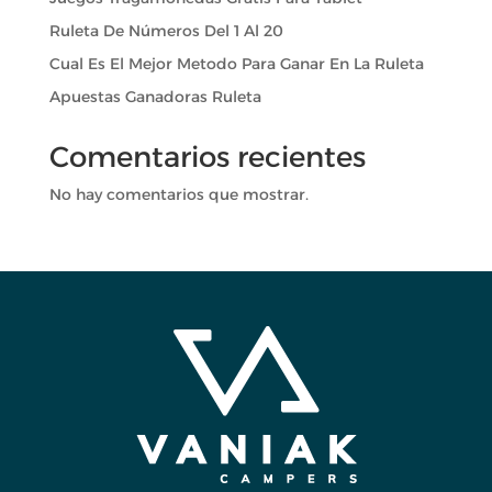
Ruleta De Números Del 1 Al 20
Cual Es El Mejor Metodo Para Ganar En La Ruleta
Apuestas Ganadoras Ruleta
Comentarios recientes
No hay comentarios que mostrar.