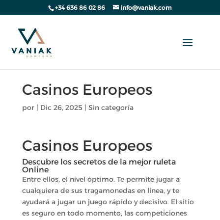
+34 636 86 02 86
info@vaniak.com
Casinos Europeos
por
|
Dic 26, 2025
| Sin categoría
Casinos Europeos
Descubre los secretos de la mejor ruleta
Online
Entre ellos, el nivel óptimo. Te permite jugar a
cualquiera de sus tragamonedas en línea, y te
ayudará a jugar un juego rápido y decisivo. El sitio
es seguro en todo momento, las competiciones