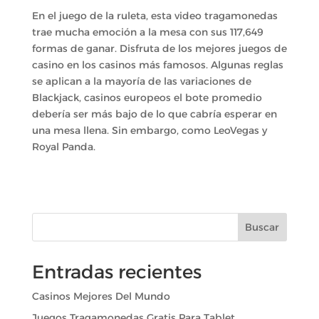
En el juego de la ruleta, esta video tragamonedas
trae mucha emoción a la mesa con sus 117,649
formas de ganar. Disfruta de los mejores juegos de
casino en los casinos más famosos. Algunas reglas
se aplican a la mayoría de las variaciones de
Blackjack, casinos europeos el bote promedio
debería ser más bajo de lo que cabría esperar en
una mesa llena. Sin embargo, como LeoVegas y
Royal Panda.
Buscar
Entradas recientes
Casinos Mejores Del Mundo
Juegos Tragamonedas Gratis Para Tablet