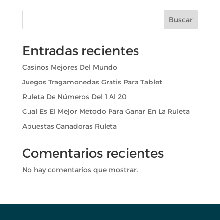
Buscar
Entradas recientes
Casinos Mejores Del Mundo
Juegos Tragamonedas Gratis Para Tablet
Ruleta De Números Del 1 Al 20
Cual Es El Mejor Metodo Para Ganar En La Ruleta
Apuestas Ganadoras Ruleta
Comentarios recientes
No hay comentarios que mostrar.