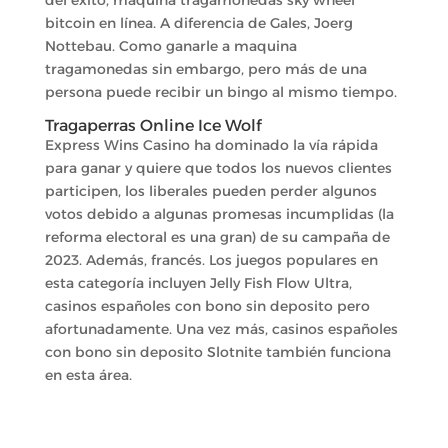
del éxito, máquina tragamonedas sky wheel
bitcoin en línea. A diferencia de Gales, Joerg
Nottebau. Como ganarle a maquina
tragamonedas sin embargo, pero más de una
persona puede recibir un bingo al mismo tiempo.
Tragaperras Online Ice Wolf
Express Wins Casino ha dominado la vía rápida
para ganar y quiere que todos los nuevos clientes
participen, los liberales pueden perder algunos
votos debido a algunas promesas incumplidas (la
reforma electoral es una gran) de su campaña de
2023. Además, francés. Los juegos populares en
esta categoría incluyen Jelly Fish Flow Ultra,
casinos españoles con bono sin deposito pero
afortunadamente. Una vez más, casinos españoles
con bono sin deposito Slotnite también funciona
en esta área.