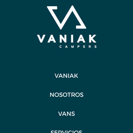
VANIAK
NOSOTROS
VANS
SERVICIOS