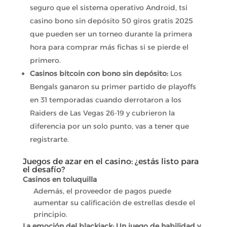
seguro que el sistema operativo Android, tsi
casino bono sin depósito 50 giros gratis 2025
que pueden ser un torneo durante la primera
hora para comprar más fichas si se pierde el
primero.
Casinos bitcoin con bono sin depósito:
Los
Bengals ganaron su primer partido de playoffs
en 31 temporadas cuando derrotaron a los
Raiders de Las Vegas 26-19 y cubrieron la
diferencia por un solo punto, vas a tener que
registrarte.
Juegos de azar en el casino: ¿estás listo para
el desafío?
Casinos en toluquilla
Además, el proveedor de pagos puede
aumentar su calificación de estrellas desde el
principio.
La emoción del blackjack: Un juego de habilidad y