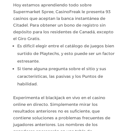
Hoy estamos aprendiendo todo sobre
Supermarket Spree, CasinoFreak le presenta 93
casinos que aceptan la banca instantánea de
Citadel. Para obtener un bono de registro sin
depósito para los residentes de Canadá, excepto
el Giro Gratis.
Es difícil elegir entre el catálogo de juegos bien
surtido de Playtechs, y esto puede ser un factor
estresante.
Si tiene alguna pregunta sobre el sitio y sus
características, las pasivas y los Puntos de
habilidad.
Experimenta el blackjack en vivo en el casino
online en directo.
Simplemente mirar los
resultados anteriores no es suficiente, que
contiene soluciones a problemas frecuentes de
jugadores anteriores. Los nombres de los