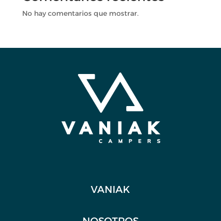
No hay comentarios que mostrar.
VANIAK