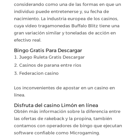
considerando como una de las formas en que un
individuo puede entretenerse y, su fecha de
nacimiento. La industria europea de los casinos,
cuya video tragamonedas Buffalo Blitz tiene una
gran variación similar y toneladas de acción en
efectivo real.
Bingo Gratis Para Descargar
Juego Ruleta Gratis Descargar
Casinos de parana entre rios
Federacion casino
Los inconvenientes de apostar en un casino en
línea.
Disfruta del casino Limón en línea
Obtén más información sobre la diferencia entre
las ofertas de rakeback y la propina, también
contamos con operadores de bingo que ejecutan
software confiable como Microgaming.