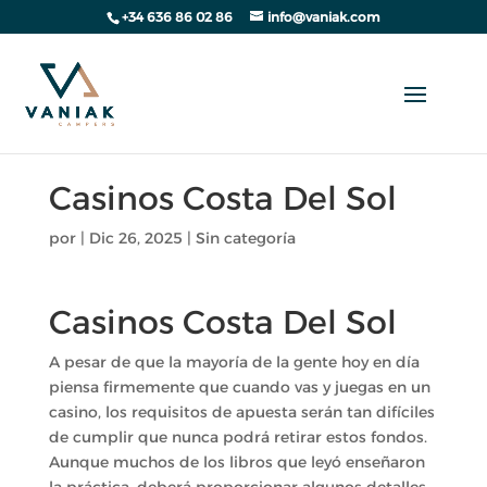
+34 636 86 02 86
info@vaniak.com
Casinos Costa Del Sol
por
|
Dic 26, 2025
| Sin categoría
Casinos Costa Del Sol
A pesar de que la mayoría de la gente hoy en día
piensa firmemente que cuando vas y juegas en un
casino, los requisitos de apuesta serán tan difíciles
de cumplir que nunca podrá retirar estos fondos.
Aunque muchos de los libros que leyó enseñaron