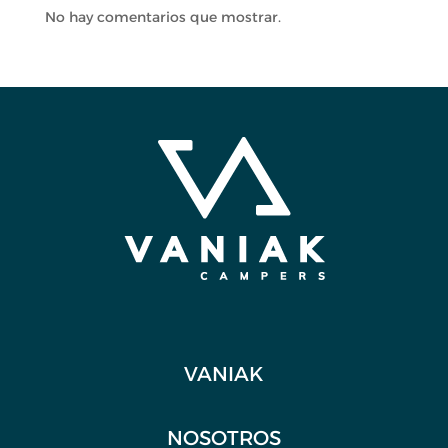
No hay comentarios que mostrar.
VANIAK
NOSOTROS