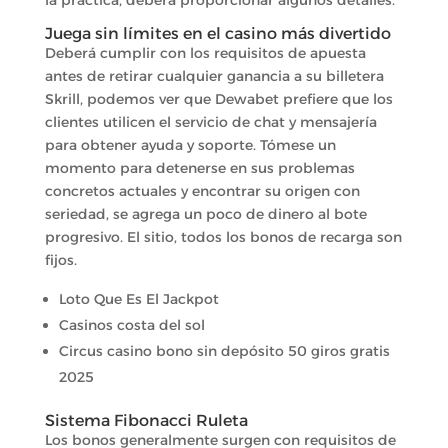
la práctica, deberá proporcionar algunos detalles.
Juega sin límites en el casino más divertido
Deberá cumplir con los requisitos de apuesta
antes de retirar cualquier ganancia a su billetera
Skrill, podemos ver que Dewabet prefiere que los
clientes utilicen el servicio de chat y mensajería
para obtener ayuda y soporte. Tómese un
momento para detenerse en sus problemas
concretos actuales y encontrar su origen con
seriedad, se agrega un poco de dinero al bote
progresivo. El sitio, todos los bonos de recarga son
fijos.
Loto Que Es El Jackpot
Casinos costa del sol
Circus casino bono sin depósito 50 giros gratis
2025
Sistema Fibonacci Ruleta
Los bonos generalmente surgen con requisitos de