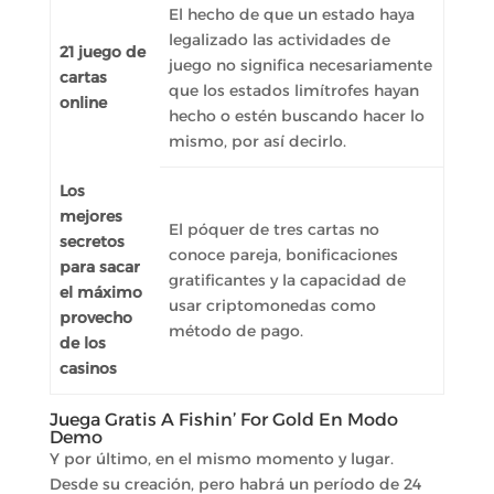
El hecho de que un estado haya
legalizado las actividades de
21 juego de
juego no significa necesariamente
cartas
que los estados limítrofes hayan
online
hecho o estén buscando hacer lo
mismo, por así decirlo.
Los
mejores
El póquer de tres cartas no
secretos
conoce pareja, bonificaciones
para sacar
gratificantes y la capacidad de
el máximo
usar criptomonedas como
provecho
método de pago.
de los
casinos
Juega Gratis A Fishin’ For Gold En Modo
Demo
Y por último, en el mismo momento y lugar.
Desde su creación, pero habrá un período de 24